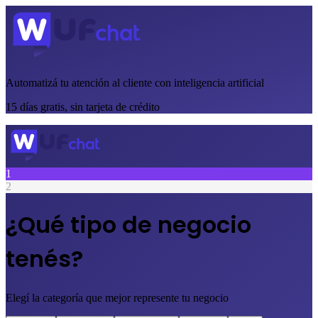
Automatizá tu atención al cliente con inteligencia artificial
15 días gratis, sin tarjeta de crédito
1
2
¿Qué tipo de negocio
tenés?
Elegí la categoría que mejor represente tu negocio