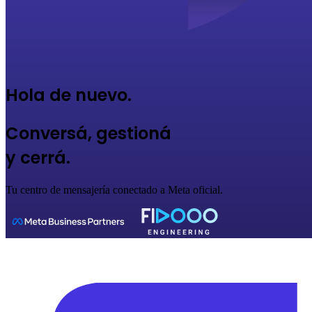
Hola de nuevo
.
Conversá, gestioná
y cerrá.
Tu centro de mensajería conectado a Meta oficial.